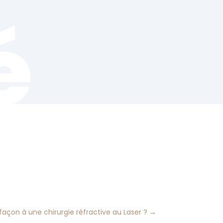
é
açon à une chirurgie réfractive au Laser ?
→