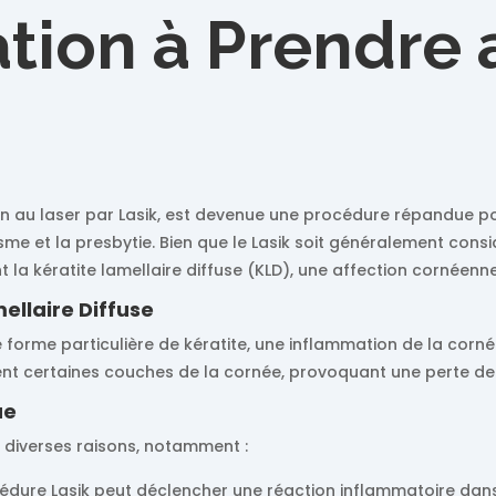
tion à Prendre 
ion au laser par Lasik, est devenue une procédure répandue pou
sme et la presbytie. Bien que le Lasik soit généralement cons
 la kératite lamellaire diffuse (KLD), une affection cornéenne
ellaire Diffuse
e forme particulière de kératite, une inflammation de la cornée
nt certaines couches de la cornée, provoquant une perte de v
ue
r diverses raisons, notamment :
édure Lasik peut déclencher une réaction inflammatoire dans 