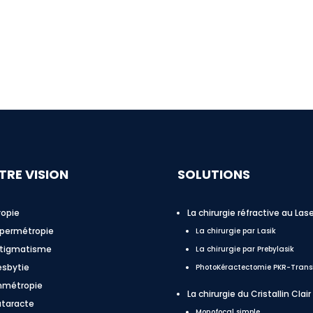
TRE VISION
SOLUTIONS
opie
La chirurgie réfractive au Lase
permétropie
La chirurgie par Lasik
tigmatisme
La chirurgie par Prebylasik
esbytie
PhotoKéractectomie PKR-Trans
métropie
La chirurgie du Cristallin Clair
taracte
Monofocal simple