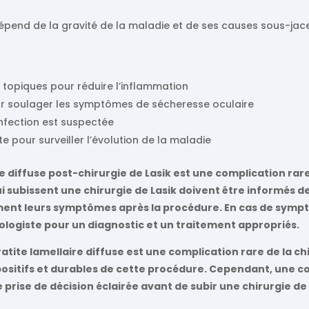
dépend de la gravité de la maladie et de ses causes sous-jac
topiques pour réduire l’inflammation
our soulager les symptômes de sécheresse oculaire
infection est suspectée
e pour surveiller l’évolution de la maladie
re diffuse post-chirurgie de Lasik est une complication rar
ui subissent une chirurgie de Lasik doivent être informés d
ement leurs symptômes après la procédure. En cas de symptô
ogiste pour un diagnostic et un traitement appropriés.
ratite lamellaire diffuse est une complication rare de la ch
 positifs et durables de cette procédure. Cependant, une
 prise de décision éclairée avant de subir une chirurgie de 