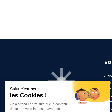
VO
My
Hy
As
Pr
Em
Ca