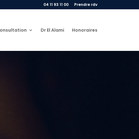
04 11 93 11 00
Prendre rdv
onsultation
Dr El Alami
Honoraires