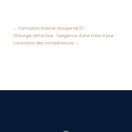
←
Formation interne Groupe MCO
Chirurgie réfractive : l'exigence d'une mise à jour
constante des compétences
→